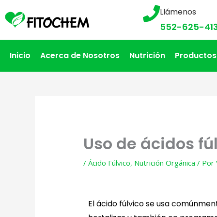
Llámenos
552-625-41
Inicio
Acerca de Nosotros
Nutrición
Productos
Uso de ácidos fú
/
Ácido Fúlvico
,
Nutrición Orgánica
/ Por
El ácido fúlvico se usa comúnmente