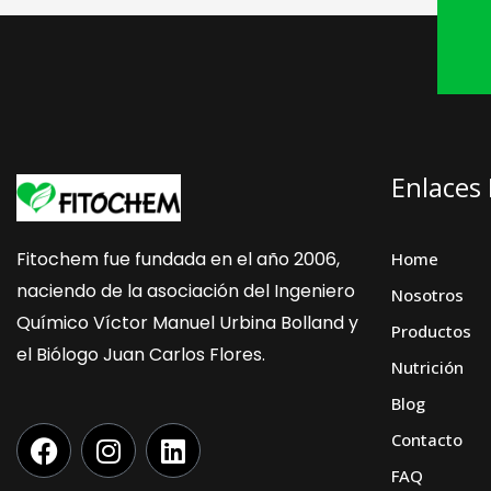
Enlaces
Fitochem fue fundada en el año 2006,
Home
naciendo de la asociación del Ingeniero
Nosotros
Químico Víctor Manuel Urbina Bolland y
Productos
el Biólogo Juan Carlos Flores.
Nutrición
Blog
F
I
L
Contacto
a
n
i
FAQ
c
s
n