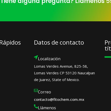
Tiene alguna pregunta? Llámenos
5
 Rápidos
Datos de contacto
Pr
tí
Localización
Lomas Verdes Avenue, 825-58,
Lomas Verdes CP 53120 Naucalpan
de Juarez, State of Mexico.
Correo
contacto@fitochem.com.mx
Llámenos