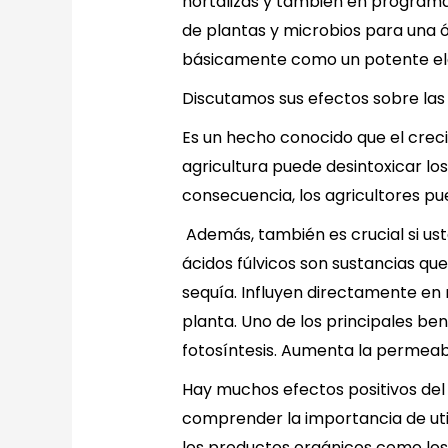
hortalizas y también en programas
de plantas y microbios para una óp
básicamente como un potente elec
Discutamos sus efectos sobre las p
Es un hecho conocido que el creci
agricultura puede desintoxicar lo
consecuencia, los agricultores pu
Además, también es crucial si us
ácidos fúlvicos son sustancias q
sequía. Influyen directamente en
planta. Uno de los principales ben
fotosíntesis. Aumenta la permeab
Hay muchos efectos positivos de
comprender la importancia de uti
los productos orgánicos como los 