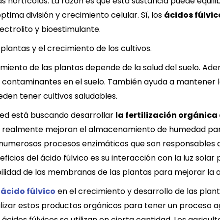
 hortícolas. La razón es que esta sustancia puede equilib
tima división y crecimiento celular. Sí, los
ácidos fúlvic
trolito y bioestimulante.
lantas y el crecimiento de los cultivos.
miento de las plantas depende de la salud del suelo. Ademá
s contaminantes en el suelo. También ayuda a mantener la
eden tener cultivos saludables.
ted está buscando desarrollar
la fertilización orgánica
ue realmente mejoran el almacenamiento de humedad para
 numerosos procesos enzimáticos que son responsables de 
eficios del ácido fúlvico es su interacción con la luz sola
ilidad de las membranas de las plantas para mejorar la a
l
ácido fúlvico
en el crecimiento y desarrollo de las planta
lizar estos productos orgánicos para tener un proceso ag
ácidos fúlvicos se utilizan en cierta cantidad. Los agric