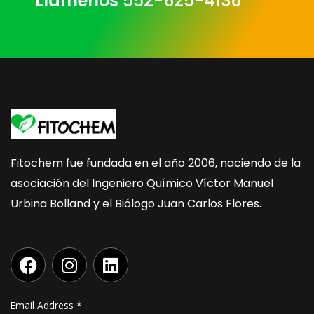
Llámenos
552-625-4136
Fitochem fue fundada en el año 2006, naciendo de la
asociación del Ingeniero Químico Víctor Manuel
Urbina Bolland y el Biólogo Juan Carlos Flores.
F
I
L
a
n
i
c
s
n
e
t
k
Email Address
*