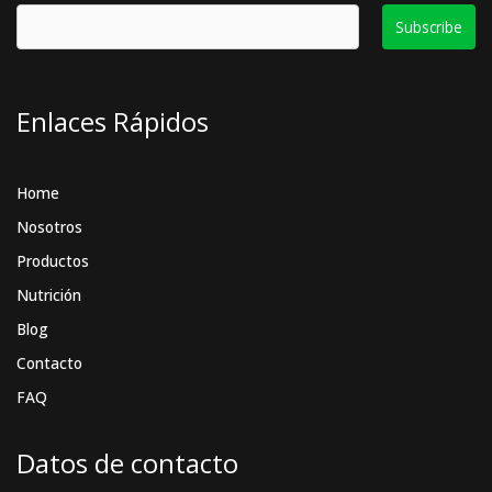
b
a
e
o
g
d
o
r
i
k
a
n
Enlaces Rápidos
m
Home
Nosotros
Productos
Nutrición
Blog
Contacto
FAQ
Datos de contacto