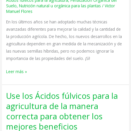
Ácidos fúlvicos para la agricultura
,
Fertilización Orgánica del
el
Suelo
,
Nutrición natural u orgánica para las plantas
/
Victor
Ácido
Manuel Flores
Fúlvico
En los últimos años se han adoptado muchas técnicas
para
avanzadas diferentes para mejorar la calidad y la cantidad de
el
la producción agrícola. De hecho, los nuevos desarrollos en la
Crecimiento
agricultura dependen en gran medida de la mecanización y de
de
las nuevas semillas híbridas, pero no podemos ignorar la
las
importancia de las propiedades del suelo. ¡Sí!
Plantas
Leer más »
Use los Ácidos fúlvicos para la
Use
los
agricultura de la manera
Ácidos
correcta para obtener los
fúlvicos
para
mejores beneficios
la