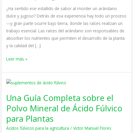
Arándano
¿Ha sentido ese estallido de sabor al morder un arándano
dulce y jugoso? Detrás de esa experiencia hay todo un proceso
—y gran parte ocurre bajo tierra, donde las raíces realizan un
trabajo esencial. Las raíces del arándano son responsables de
absorber los nutrientes que permiten el desarrollo de la planta
y la calidad del […]
Leer más »
Una
Guía
Una Guía Completa sobre el
Completa
sobre
Polvo Mineral de Ácido Fúlvico
el
para Plantas
Polvo
Mineral
Ácidos fúlvicos para la agricultura
/
Victor Manuel Flores