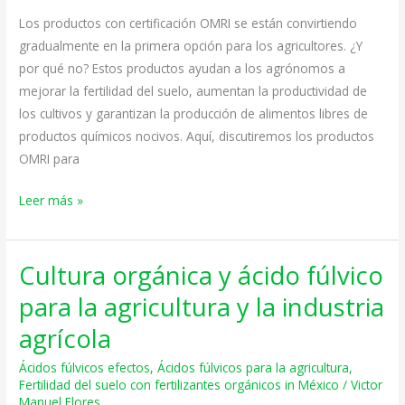
y
Los productos con certificación OMRI se están convirtiendo
los
gradualmente en la primera opción para los agricultores. ¿Y
ácidos
por qué no? Estos productos ayudan a los agrónomos a
fúlvicos?
mejorar la fertilidad del suelo, aumentan la productividad de
los cultivos y garantizan la producción de alimentos libres de
productos químicos nocivos. Aquí, discutiremos los productos
OMRI para
Leer más »
Cultura orgánica y ácido fúlvico
Cultura
orgánica
para la agricultura y la industria
y
agrícola
ácido
fúlvico
Ácidos fúlvicos efectos
,
Ácidos fúlvicos para la agricultura
,
para
Fertilidad del suelo con fertilizantes orgánicos in México
/
Victor
Manuel Flores