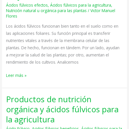
Ácidos fúlvicos efectos
,
Ácidos fúlvicos para la agricultura
,
agricultura
Nutrición natural u orgánica para las plantas
/
Victor Manuel
de
Flores
la
Los ácidos fúlvicos funcionan bien tanto en el suelo como en
manera
las aplicaciones foliares. Su función principal es transferir
correcta
nutrientes vitales a través de la membrana celular de las
para
plantas. De hecho, funcionan en tándem. Por un lado, ayudan
obtener
a mejorar la salud de las plantas; por otro, aumentan el
los
rendimiento de los cultivos. Analicemos
mejores
beneficios
Leer más »
Productos de nutrición
Productos
de
orgánica y ácidos fúlvicos para
nutrición
la agricultura
orgánica
y
Ácido Fúlvico
,
Acidos fúlvicos beneficios
,
Ácidos fúlvicos para la