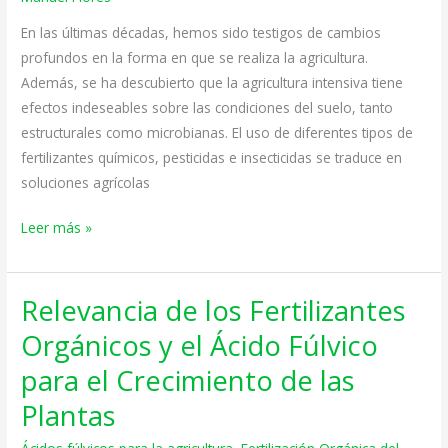
la
agricultura
En las últimas décadas, hemos sido testigos de cambios
y
profundos en la forma en que se realiza la agricultura.
la
Además, se ha descubierto que la agricultura intensiva tiene
industria
efectos indeseables sobre las condiciones del suelo, tanto
agrícola
estructurales como microbianas. El uso de diferentes tipos de
fertilizantes químicos, pesticidas e insecticidas se traduce en
soluciones agrícolas
Leer más »
Relevancia de los Fertilizantes
Relevancia
de
Orgánicos y el Ácido Fúlvico
los
para el Crecimiento de las
Fertilizantes
Orgánicos
Plantas
y