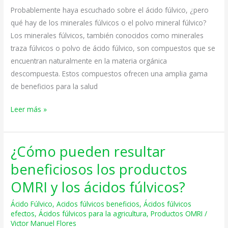
de
Probablemente haya escuchado sobre el ácido fúlvico, ¿pero
Ácido
qué hay de los minerales fúlvicos o el polvo mineral fúlvico?
Fúlvico
Los minerales fúlvicos, también conocidos como minerales
para
traza fúlvicos o polvo de ácido fúlvico, son compuestos que se
Plantas
encuentran naturalmente en la materia orgánica
descompuesta. Estos compuestos ofrecen una amplia gama
de beneficios para la salud
Leer más »
¿Cómo pueden resultar
¿Cómo
pueden
beneficiosos los productos
resultar
OMRI y los ácidos fúlvicos?
beneficiosos
los
Ácido Fúlvico
,
Acidos fúlvicos beneficios
,
Ácidos fúlvicos
productos
efectos
,
Ácidos fúlvicos para la agricultura
,
Productos OMRI
/
Victor Manuel Flores
OMRI