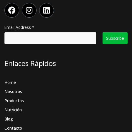
F
I
L
a
n
i
c
s
n
e
t
k
Email Address
*
b
a
e
o
g
d
o
r
i
k
a
n
Enlaces Rápidos
m
Home
Nosotros
Productos
Nutrición
Blog
Contacto