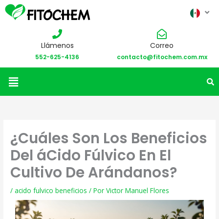
Llámenos
Correo
552-625-4136
contacto@fitochem.com.mx
Menú
¿Cuáles Son Los Beneficios
Del áCido Fúlvico En El
Cultivo De Arándanos?
/
acido fulvico beneficios
/ Por
Victor Manuel Flores