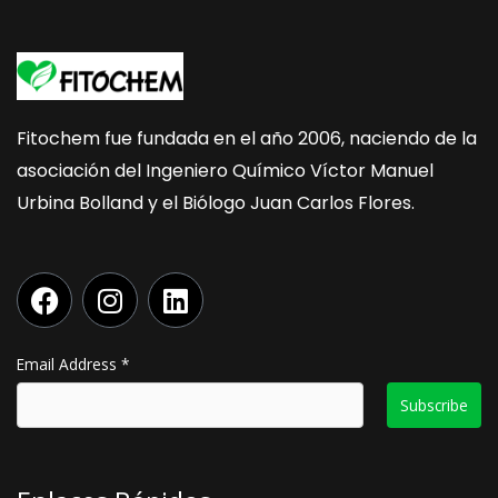
Fitochem fue fundada en el año 2006, naciendo de la
asociación del Ingeniero Químico Víctor Manuel
Urbina Bolland y el Biólogo Juan Carlos Flores.
F
I
L
a
n
i
c
s
n
e
t
k
Email Address
*
b
a
e
o
g
d
o
r
i
k
a
n