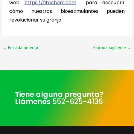
web
https://fitochem.com
para descubrir
cómo nuestros bioestimulantes pueden
revolucionar su granja.
←
Entrada anterior
Entrada siguiente
→
Tiene alguna pregunta?
Llámenos
552-625-4136