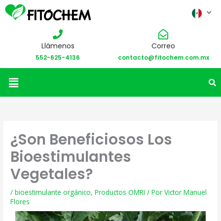
Llámenos
Correo
552-625-4136
contacto@fitochem.com.mx
Menú
¿Son Beneficiosos Los
Bioestimulantes
Vegetales?
/
bioestimulante orgánico
,
Productos OMRI
/ Por
Victor Manuel
Flores