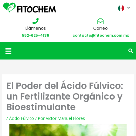
Llámenos
Correo
552-625-4136
contacto@fitochem.com.mx
Menú
El Poder del Ácido Fúlvico:
un Fertilizante Orgánico y
Bioestimulante
/
Ácido Fúlvico
/ Por
Victor Manuel Flores