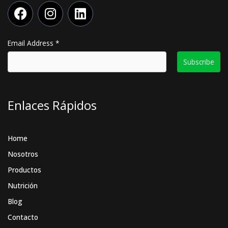
F
I
L
a
n
i
c
s
n
e
t
k
Email Address
*
b
a
e
o
g
d
o
r
i
k
a
n
Enlaces Rápidos
m
Home
Nosotros
Productos
Nutrición
Blog
Contacto