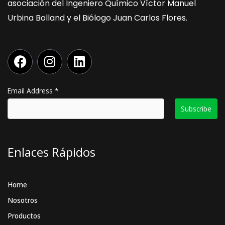
asociación del Ingeniero Químico Víctor Manuel
Urbina Bolland y el Biólogo Juan Carlos Flores.
F
I
L
a
n
i
c
s
n
e
t
k
Email Address
*
b
a
e
o
g
d
o
r
i
k
a
n
Enlaces Rápidos
m
Home
Nosotros
Productos