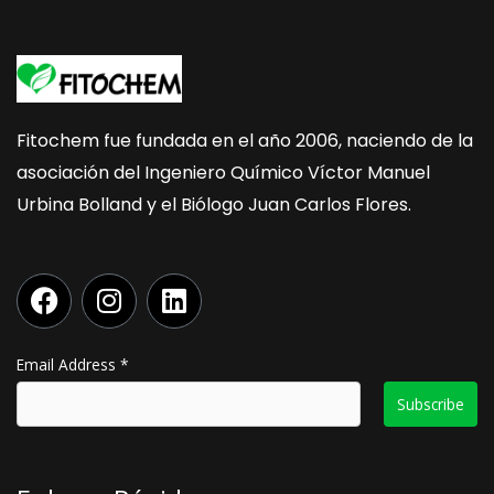
Fitochem fue fundada en el año 2006, naciendo de la
asociación del Ingeniero Químico Víctor Manuel
Urbina Bolland y el Biólogo Juan Carlos Flores.
F
I
L
a
n
i
c
s
n
e
t
k
Email Address
*
b
a
e
o
g
d
o
r
i
k
a
n