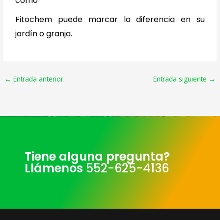
cómo
Fitochem puede marcar la diferencia en su
jardín o granja.
←
Entrada anterior
Entrada siguiente
→
Tiene alguna pregunta?
Llámenos
552-625-4136