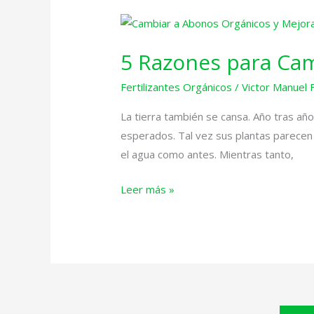
5
Razones
5 Razones para Cam
para
Cambiar
Fertilizantes Orgánicos
/
Victor Manuel 
a
Abonos
La tierra también se cansa. Año tras año
Orgánicos
esperados. Tal vez sus plantas parecen 
y
el agua como antes. Mientras tanto,
Mejorar
Leer más »
su
Producción