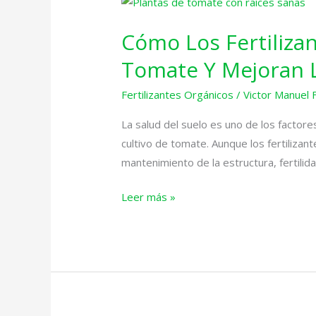
Cómo
Los
Cómo Los Fertiliza
Fertilizantes
Orgánicos
Tomate Y Mejoran L
Favorecen
Fertilizantes Orgánicos
/
Victor Manuel 
El
Crecimiento
La salud del suelo es uno de los factore
Del
cultivo de tomate. Aunque los fertiliza
Tomate
mantenimiento de la estructura, fertilida
Y
Mejoran
Leer más »
La
Salud
Del
Suelo