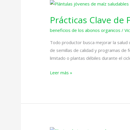
Prácticas
Clave
Prácticas Clave de 
de
Fertilización
beneficios de los abonos organicos
/
Vi
Orgánica
para
Todo productor busca mejorar la salud d
un
de semillas de calidad y programas de f
Maíz
limitado o plantas débiles durante el ci
Más
Leer más »
Saludable