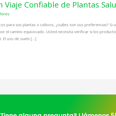
 Viaje Confiable de Plantas Sal
Flores
 para sus plantas o cultivos, ¿cuáles son sus preferencias? Si u
por el camino equivocado. Usted necesita verificar si los product
I. El uso de suelo […]
Tiene alguna pregunta? Llámenos
5