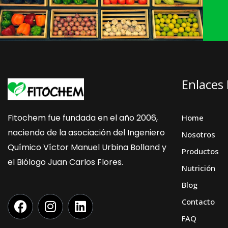
Enlaces
Fitochem fue fundada en el año 2006,
Home
naciendo de la asociación del Ingeniero
Nosotros
Químico Víctor Manuel Urbina Bolland y
Productos
el Biólogo Juan Carlos Flores.
Nutrición
Blog
F
I
L
Contacto
a
n
i
FAQ
c
s
n