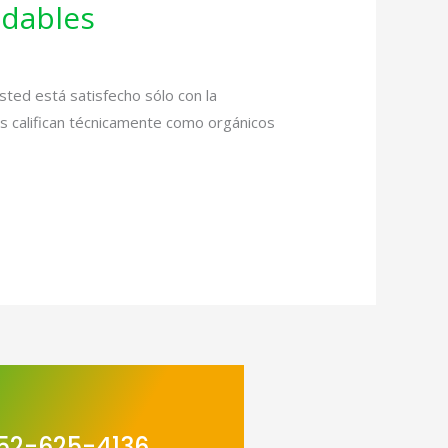
udables
sted está satisfecho sólo con la
os califican técnicamente como orgánicos
52-625-4136