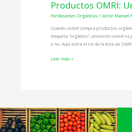
Productos OMRI: Un
Productos
OMRI:
Fertilizantes Orgánicos
/
Victor Manuel 
Un
Viaje
Cuando usted compra productos orgánicos
Confiable
etiqueta “orgánico”, entonces usted va 
de
o no. Aquí entra el rol de la lista de OMR
Plantas
Leer más »
Saludables