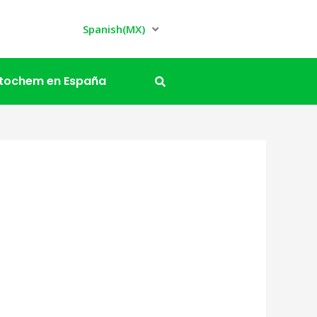
Spanish(MX)
itochem en España