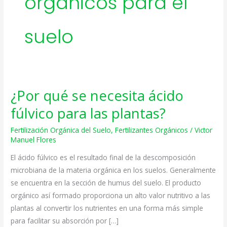
orgánicos para el
suelo
¿Por qué se necesita ácido
¿Por
qué
fúlvico para las plantas?
se
Fertilización Orgánica del Suelo
,
Fertilizantes Orgánicos
/
Victor
necesita
Manuel Flores
ácido
fúlvico
El ácido fúlvico es el resultado final de la descomposición
para
microbiana de la materia orgánica en los suelos. Generalmente
las
se encuentra en la sección de humus del suelo. El producto
plantas?
orgánico así formado proporciona un alto valor nutritivo a las
plantas al convertir los nutrientes en una forma más simple
para facilitar su absorción por […]