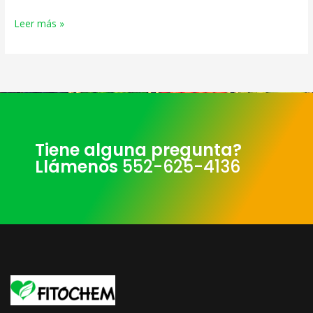
Leer más »
Tiene alguna pregunta?
Llámenos
552-625-4136