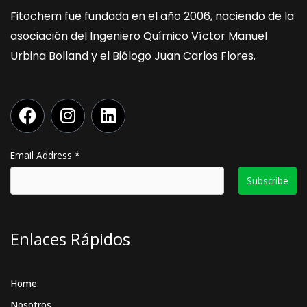
Fitochem fue fundada en el año 2006, naciendo de la
asociación del Ingeniero Químico Víctor Manuel
Urbina Bolland y el Biólogo Juan Carlos Flores.
F
I
L
a
n
i
c
s
n
e
t
k
Email Address
*
b
a
e
o
g
d
o
r
i
k
a
n
Enlaces Rápidos
m
Home
Nosotros