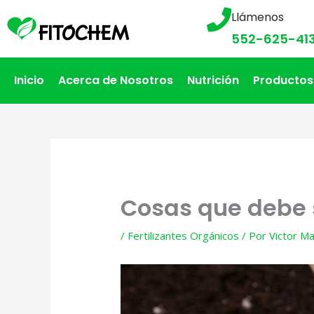
Llámenos
552-625-41
Inicio
Acerca de Nosotros
Nutrición
Productos
Cosas que debe s
/
Fertilizantes Orgánicos
/ Por
Victor Ma