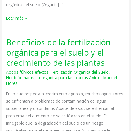
orgánica del suelo (Organic […]
Nutrition
for
Leer más »
Plants)
Beneficios de la fertilización
Beneficios
de
orgánica para el suelo y el
la
crecimiento de las plantas
fertilización
orgánica
Ácidos fúlvicos efectos
,
Fertilización Orgánica del Suelo
,
para
Nutrición natural u orgánica para las plantas
/
Victor Manuel
Flores
el
suelo
En lo que respecta al crecimiento agrícola, muchos agricultores
y
se enfrentan a problemas de contaminación del agua
el
subterránea y circundante. Aparte de esto, se enfrentan al
crecimiento
problema del aumento de sales tóxicas en el suelo. Es
de
innegable que la degradación del suelo es un riesgo
las
significativo para el crecimiento agrícola. Y, cuando se le