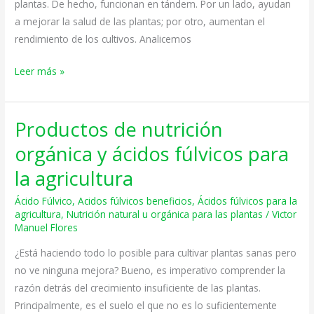
plantas. De hecho, funcionan en tándem. Por un lado, ayudan
obtener
a mejorar la salud de las plantas; por otro, aumentan el
los
rendimiento de los cultivos. Analicemos
mejores
beneficios
Leer más »
Productos de nutrición
Productos
de
orgánica y ácidos fúlvicos para
nutrición
la agricultura
orgánica
y
Ácido Fúlvico
,
Acidos fúlvicos beneficios
,
Ácidos fúlvicos para la
ácidos
agricultura
,
Nutrición natural u orgánica para las plantas
/
Victor
Manuel Flores
fúlvicos
para
¿Está haciendo todo lo posible para cultivar plantas sanas pero
la
no ve ninguna mejora? Bueno, es imperativo comprender la
agricultura
razón detrás del crecimiento insuficiente de las plantas.
Principalmente, es el suelo el que no es lo suficientemente