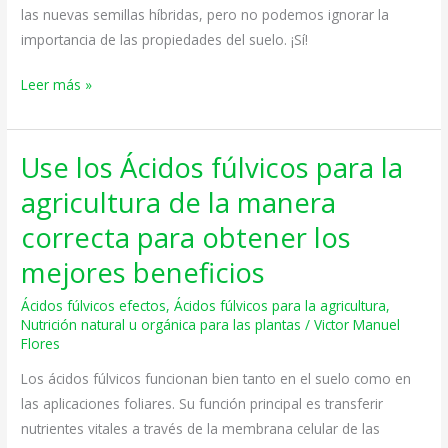
las nuevas semillas híbridas, pero no podemos ignorar la
las
importancia de las propiedades del suelo. ¡Sí!
Plantas
Leer más »
Use los Ácidos fúlvicos para la
Use
los
agricultura de la manera
Ácidos
correcta para obtener los
fúlvicos
para
mejores beneficios
la
Ácidos fúlvicos efectos
,
Ácidos fúlvicos para la agricultura
,
agricultura
Nutrición natural u orgánica para las plantas
/
Victor Manuel
de
Flores
la
Los ácidos fúlvicos funcionan bien tanto en el suelo como en
manera
las aplicaciones foliares. Su función principal es transferir
correcta
nutrientes vitales a través de la membrana celular de las
para