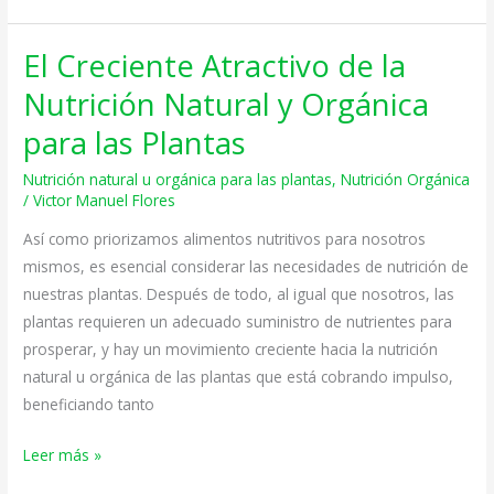
El Creciente Atractivo de la
El
Creciente
Nutrición Natural y Orgánica
Atractivo
para las Plantas
de
la
Nutrición natural u orgánica para las plantas
,
Nutrición Orgánica
Nutrición
/
Victor Manuel Flores
Natural
Así como priorizamos alimentos nutritivos para nosotros
y
mismos, es esencial considerar las necesidades de nutrición de
Orgánica
nuestras plantas. Después de todo, al igual que nosotros, las
para
plantas requieren un adecuado suministro de nutrientes para
las
prosperar, y hay un movimiento creciente hacia la nutrición
Plantas
natural u orgánica de las plantas que está cobrando impulso,
beneficiando tanto
Leer más »