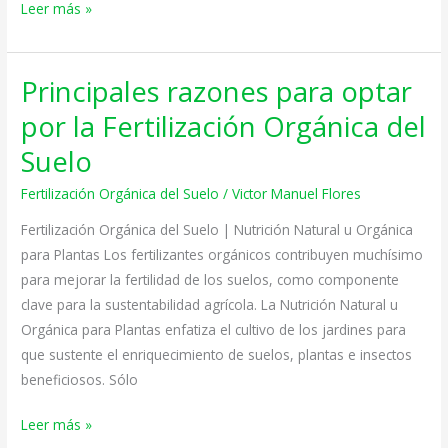
Leer más »
Principales razones para optar
Principales
razones
por la Fertilización Orgánica del
para
Suelo
optar
por
Fertilización Orgánica del Suelo
/
Victor Manuel Flores
la
Fertilización Orgánica del Suelo | Nutrición Natural u Orgánica
Fertilización
para Plantas Los fertilizantes orgánicos contribuyen muchísimo
Orgánica
para mejorar la fertilidad de los suelos, como componente
del
clave para la sustentabilidad agrícola. La Nutrición Natural u
Suelo
Orgánica para Plantas enfatiza el cultivo de los jardines para
que sustente el enriquecimiento de suelos, plantas e insectos
beneficiosos. Sólo
Leer más »