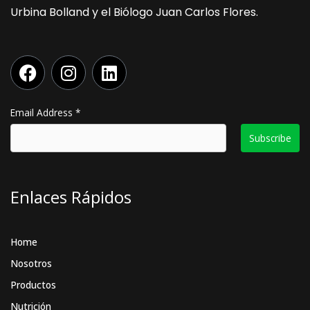
Urbina Bolland y el Biólogo Juan Carlos Flores.
F
I
L
a
n
i
c
s
n
e
t
k
Email Address
*
b
a
e
o
g
d
o
r
i
k
a
n
Enlaces Rápidos
m
Home
Nosotros
Productos
Nutrición