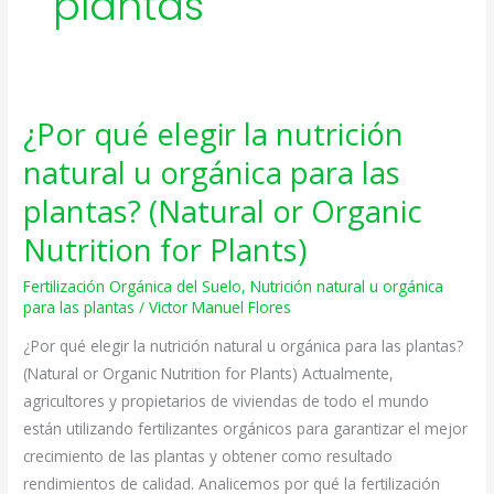
plantas
¿Por qué elegir la nutrición
¿Por
qué
natural u orgánica para las
elegir
plantas? (Natural or Organic
la
nutrición
Nutrition for Plants)
natural
Fertilización Orgánica del Suelo
,
Nutrición natural u orgánica
u
para las plantas
/
Victor Manuel Flores
orgánica
¿Por qué elegir la nutrición natural u orgánica para las plantas?
para
(Natural or Organic Nutrition for Plants) Actualmente,
las
agricultores y propietarios de viviendas de todo el mundo
plantas?
están utilizando fertilizantes orgánicos para garantizar el mejor
(Natural
crecimiento de las plantas y obtener como resultado
or
rendimientos de calidad. Analicemos por qué la fertilización
Organic