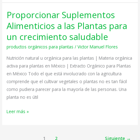
Proporcionar Suplementos
Proporcionar
Suplementos
Alimenticios a las Plantas para
Alimenticios
un crecimiento saludable
a
las
productos orgánicos para plantas
/
Victor Manuel Flores
Plantas
Nutrición natural u orgánica para las plantas | Materia orgánica
para
activa para plantas en México | Extracto Orgánico para Plantas
un
en México Todo el que está involucrado con la agricultura
crecimiento
comprende que el cultivar vegetales o plantas no es tan fácil
saludable
como pudiera parecer para la mayoría de las personas. Una
planta no es útil
Leer más »
1
2
Siguiente
→