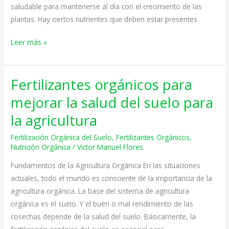
saludable para mantenerse al día con el crecimiento de las
plantas. Hay ciertos nutrientes que deben estar presentes
Leer más »
Fertilizantes orgánicos para
Fertilizantes
orgánicos
mejorar la salud del suelo para
para
la agricultura
mejorar
la
Fertilización Orgánica del Suelo
,
Fertilizantes Orgánicos
,
salud
Nutrición Orgánica
/
Victor Manuel Flores
del
Fundamentos de la Agricultura Orgánica En las situaciones
suelo
actuales, todo el mundo es consciente de la importancia de la
para
agricultura orgánica. La base del sistema de agricultura
la
orgánica es el suelo. Y el buen o mal rendimiento de las
agricultura
cosechas depende de la salud del suelo. Básicamente, la