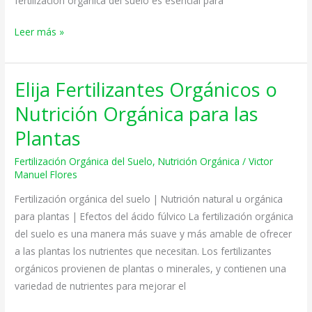
fertilización orgánica del suelo es esencial para
Leer más »
Elija Fertilizantes Orgánicos o
Elija
Fertilizantes
Nutrición Orgánica para las
Orgánicos
Plantas
o
Nutrición
Fertilización Orgánica del Suelo
,
Nutrición Orgánica
/
Victor
Orgánica
Manuel Flores
para
Fertilización orgánica del suelo | Nutrición natural u orgánica
las
para plantas | Efectos del ácido fúlvico La fertilización orgánica
Plantas
del suelo es una manera más suave y más amable de ofrecer
a las plantas los nutrientes que necesitan. Los fertilizantes
orgánicos provienen de plantas o minerales, y contienen una
variedad de nutrientes para mejorar el