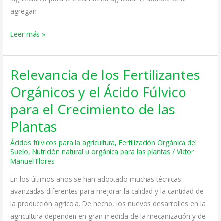
plantas
agregan
Leer más »
Relevancia de los Fertilizantes
Relevancia
de
Orgánicos y el Ácido Fúlvico
los
para el Crecimiento de las
Fertilizantes
Orgánicos
Plantas
y
Ácidos fúlvicos para la agricultura
,
Fertilización Orgánica del
el
Suelo
,
Nutrición natural u orgánica para las plantas
/
Victor
Ácido
Manuel Flores
Fúlvico
En los últimos años se han adoptado muchas técnicas
para
avanzadas diferentes para mejorar la calidad y la cantidad de
el
la producción agrícola. De hecho, los nuevos desarrollos en la
Crecimiento
agricultura dependen en gran medida de la mecanización y de
de