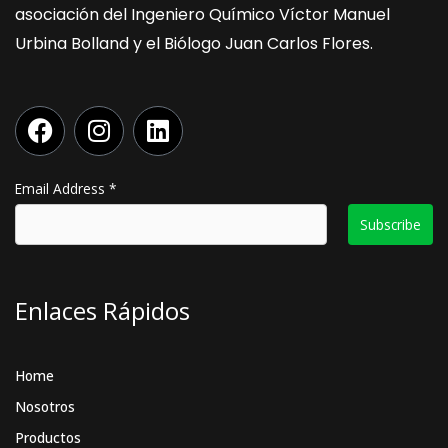
asociación del Ingeniero Químico Víctor Manuel
Urbina Bolland y el Biólogo Juan Carlos Flores.
F
I
L
a
n
i
c
s
n
e
t
k
Email Address
*
b
a
e
o
g
d
o
r
i
k
a
n
Enlaces Rápidos
m
Home
Nosotros
Productos