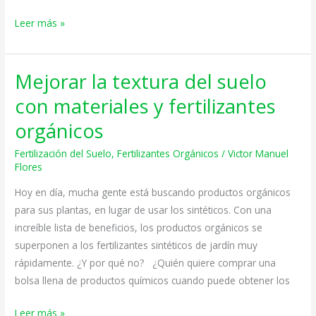
Leer más »
Mejorar la textura del suelo
Mejorar
la
con materiales y fertilizantes
textura
orgánicos
del
suelo
Fertilización del Suelo
,
Fertilizantes Orgánicos
/
Victor Manuel
con
Flores
materiales
Hoy en día, mucha gente está buscando productos orgánicos
y
para sus plantas, en lugar de usar los sintéticos. Con una
fertilizantes
increíble lista de beneficios, los productos orgánicos se
orgánicos
superponen a los fertilizantes sintéticos de jardín muy
rápidamente. ¿Y por qué no? ¿Quién quiere comprar una
bolsa llena de productos químicos cuando puede obtener los
Leer más »