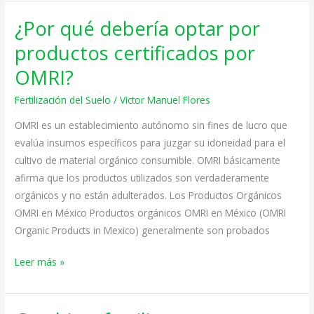
¿Por qué debería optar por
¿Por
qué
productos certificados por
debería
OMRI?
optar
por
Fertilización del Suelo
/
Victor Manuel Flores
productos
OMRI es un establecimiento autónomo sin fines de lucro que
certificados
evalúa insumos específicos para juzgar su idoneidad para el
por
cultivo de material orgánico consumible. OMRI básicamente
OMRI?
afirma que los productos utilizados son verdaderamente
orgánicos y no están adulterados. Los Productos Orgánicos
OMRI en México Productos orgánicos OMRI en México (OMRI
Organic Products in Mexico) generalmente son probados
Leer más »