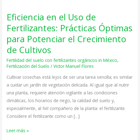
Eficiencia en el Uso de
Eficiencia
en
Fertilizantes: Prácticas Óptimas
el
para Potenciar el Crecimiento
Uso
de
de Cultivos
Fertilizantes:
Fertilidad del suelo con fertilizantes orgánicos in México
,
Prácticas
Fertilización del Suelo
/
Victor Manuel Flores
Óptimas
Cultivar cosechas está lejos de ser una tarea sencilla; es similar
para
a cuidar un jardín de vegetación delicada. Al igual que al nutrir
Potenciar
una planta, requiere atención vigilante a las condiciones
el
climáticas, los horarios de riego, la calidad del suelo y,
Crecimiento
especialmente, al fiel compañero de la planta: el fertilizante.
de
Considere el fertilizante como un […]
Cultivos
Leer más »