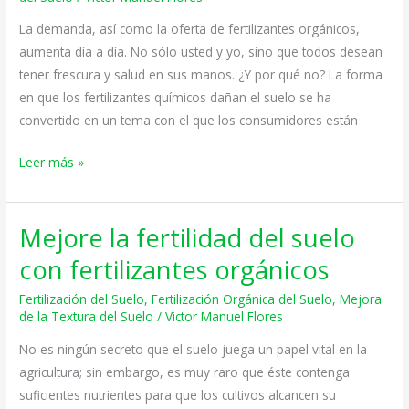
fertilizantes
La demanda, así como la oferta de fertilizantes orgánicos,
orgánicos
aumenta día a día. No sólo usted y yo, sino que todos desean
tener frescura y salud en sus manos. ¿Y por qué no? La forma
en que los fertilizantes químicos dañan el suelo se ha
convertido en un tema con el que los consumidores están
Leer más »
Mejore la fertilidad del suelo
Mejore
la
con fertilizantes orgánicos
fertilidad
Fertilización del Suelo
,
Fertilización Orgánica del Suelo
,
Mejora
del
de la Textura del Suelo
/
Victor Manuel Flores
suelo
con
No es ningún secreto que el suelo juega un papel vital en la
fertilizantes
agricultura; sin embargo, es muy raro que éste contenga
orgánicos
suficientes nutrientes para que los cultivos alcancen su