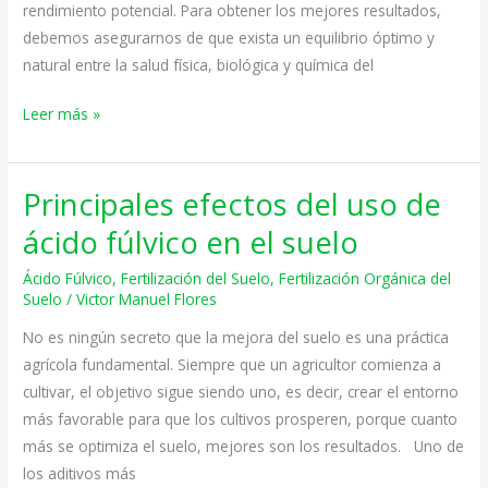
rendimiento potencial. Para obtener los mejores resultados,
debemos asegurarnos de que exista un equilibrio óptimo y
natural entre la salud física, biológica y química del
Leer más »
Principales efectos del uso de
Principales
efectos
ácido fúlvico en el suelo
del
Ácido Fúlvico
,
Fertilización del Suelo
,
Fertilización Orgánica del
uso
Suelo
/
Victor Manuel Flores
de
ácido
No es ningún secreto que la mejora del suelo es una práctica
fúlvico
agrícola fundamental. Siempre que un agricultor comienza a
en
cultivar, el objetivo sigue siendo uno, es decir, crear el entorno
el
más favorable para que los cultivos prosperen, porque cuanto
suelo
más se optimiza el suelo, mejores son los resultados. Uno de
los aditivos más