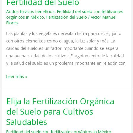
Fertilidad del Suelo
Ácido
Acidos fúlvicos beneficios
,
Fertilidad del suelo con fertilizantes
Fúlvico
orgánicos in México
,
Fertilización del Suelo
/
Victor Manuel
para
Flores
la
Las plantas y los vegetales necesitan tierra para crecer, junto
Fertilidad
con otros elementos como el agua, la luz solar y más. La
del
calidad del suelo es un factor importante cuando se espera
Suelo
una buena calidad de los cultivos. El agotamiento de la calidad
y la salud del suelo es un problema importante en relación con
Leer más »
Elija la Fertilización Orgánica
Elija
la
del Suelo para Cultivos
Fertilización
Saludables
Orgánica
del
Fertilidad del suelo con fertilizantes orgánicos in México
,