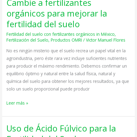
Cambie a fertilizantes
Cambie
a
orgánicos para mejorar la
fertilizantes
fertilidad del suelo
orgánicos
para
Fertilidad del suelo con fertilizantes orgánicos in México
,
mejorar
Fertilización del Suelo
,
Productos OMRI
/
Victor Manuel Flores
la
No es ningún misterio que el suelo recrea un papel vital en la
fertilidad
agroindustria, pero éste rara vez incluye suficientes nutrientes
del
para producir el máximo rendimiento. Debemos confirmar un
suelo
equilibrio óptimo y natural entre la salud física, natural y
química del suelo para obtener los mejores resultados, ya que
solo un suelo proporcional puede producir
Leer más »
Uso de Ácido Fúlvico para la
Uso
de