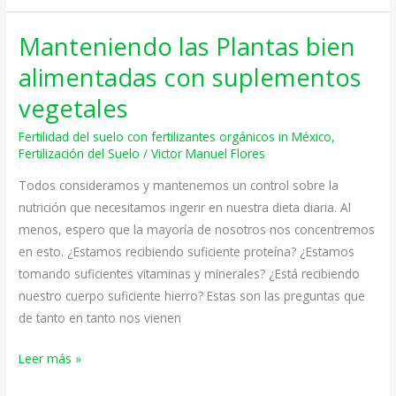
Manteniendo las Plantas bien
Manteniendo
las
alimentadas con suplementos
Plantas
vegetales
bien
alimentadas
Fertilidad del suelo con fertilizantes orgánicos in México
,
con
Fertilización del Suelo
/
Victor Manuel Flores
suplementos
Todos consideramos y mantenemos un control sobre la
vegetales
nutrición que necesitamos ingerir en nuestra dieta diaria. Al
menos, espero que la mayoría de nosotros nos concentremos
en esto. ¿Estamos recibiendo suficiente proteína? ¿Estamos
tomando suficientes vitaminas y minerales? ¿Está recibiendo
nuestro cuerpo suficiente hierro? Estas son las preguntas que
de tanto en tanto nos vienen
Leer más »