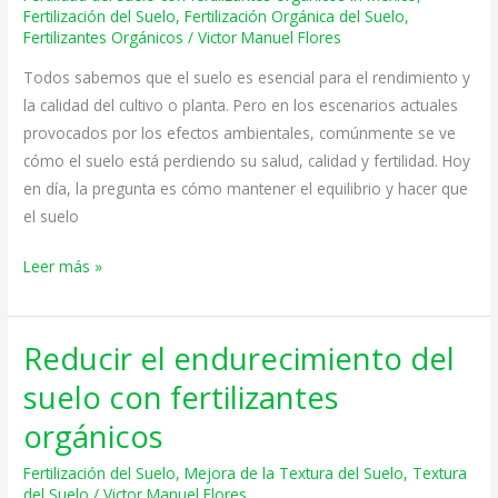
Suelo
Fertilización del Suelo
,
Fertilización Orgánica del Suelo
,
Fertilizantes Orgánicos
/
Victor Manuel Flores
para
Cultivos
Todos sabemos que el suelo es esencial para el rendimiento y
Saludables
la calidad del cultivo o planta. Pero en los escenarios actuales
provocados por los efectos ambientales, comúnmente se ve
cómo el suelo está perdiendo su salud, calidad y fertilidad. Hoy
en día, la pregunta es cómo mantener el equilibrio y hacer que
el suelo
Leer más »
Reducir el endurecimiento del
Reducir
el
suelo con fertilizantes
endurecimiento
orgánicos
del
suelo
Fertilización del Suelo
,
Mejora de la Textura del Suelo
,
Textura
con
del Suelo
/
Victor Manuel Flores