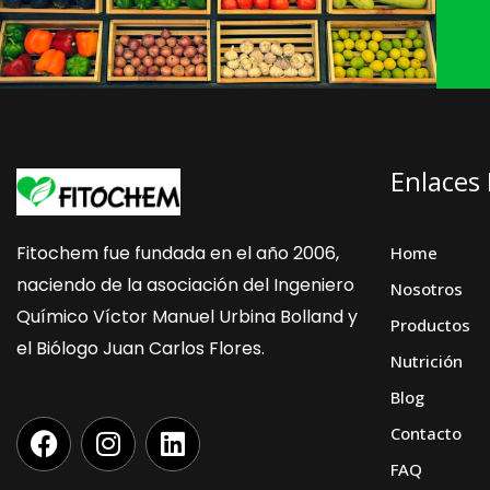
Enlaces
Fitochem fue fundada en el año 2006,
Home
naciendo de la asociación del Ingeniero
Nosotros
Químico Víctor Manuel Urbina Bolland y
Productos
el Biólogo Juan Carlos Flores.
Nutrición
Blog
F
I
L
Contacto
a
n
i
FAQ
c
s
n