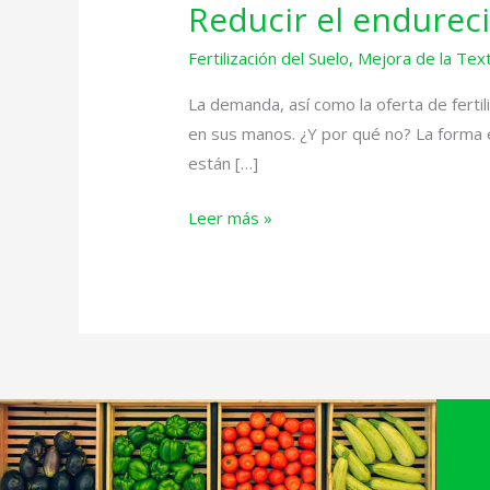
Reducir el endureci
Reducir
el
Fertilización del Suelo
,
Mejora de la Text
endurecimiento
del
La demanda, así como la oferta de ferti
suelo
en sus manos. ¿Y por qué no? La forma e
con
están […]
fertilizantes
Leer más »
orgánicos