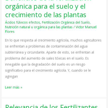
de
orgánica para el suelo y el
la
crecimiento de las plantas
fertilización
orgánica
Ácidos fúlvicos efectos
,
Fertilización Orgánica del Suelo
,
para
Nutrición natural u orgánica para las plantas
/
Victor Manuel
Flores
el
suelo
En lo que respecta al crecimiento agrícola, muchos agricultores
y
se enfrentan a problemas de contaminación del agua
el
subterránea y circundante. Aparte de esto, se enfrentan al
crecimiento
problema del aumento de sales tóxicas en el suelo. Es
de
innegable que la degradación del suelo es un riesgo
las
significativo para el crecimiento agrícola. Y, cuando se le
plantas
agregan
Leer más »
Relevancia de los Fertilizantes
Relevancia