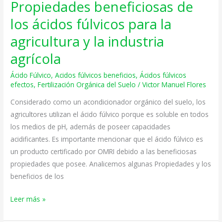
Propiedades beneficiosas de
Propiedades
beneficiosas
los ácidos fúlvicos para la
de
agricultura y la industria
los
ácidos
agrícola
fúlvicos
Ácido Fúlvico
,
Acidos fúlvicos beneficios
,
Ácidos fúlvicos
para
efectos
,
Fertilización Orgánica del Suelo
/
Victor Manuel Flores
la
Considerado como un acondicionador orgánico del suelo, los
agricultura
agricultores utilizan el ácido fúlvico porque es soluble en todos
y
los medios de pH, además de poseer capacidades
la
acidificantes. Es importante mencionar que el ácido fúlvico es
industria
un producto certificado por OMRI debido a las beneficiosas
agrícola
propiedades que posee. Analicemos algunas Propiedades y los
beneficios de los
Leer más »