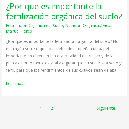
¿Por qué es importante la
¿Por
qué
fertilización orgánica del suelo?
es
Fertilización Orgánica del Suelo
,
Nutrición Orgánica
/
Victor
importante
Manuel Flores
la
fertilización
¿Por qué es importante la fertilización orgánica del suelo? No
orgánica
es ningún secreto que los suelos desempeñan un papel
del
importante en el rendimiento y la calidad del cultivo y de las
suelo?
plantas. Por lo tanto, es vital asegurar que su suelo sea sano y
fértil, para que los rendimientos de sus cultivos sean de alta
Leer más »
1
2
Siguiente
→