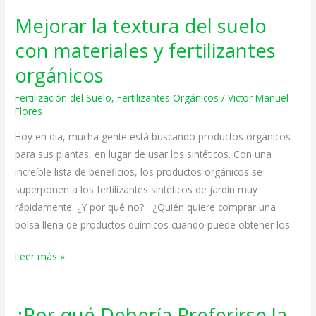
Mejorar la textura del suelo
Mejorar
la
con materiales y fertilizantes
textura
orgánicos
del
suelo
Fertilización del Suelo
,
Fertilizantes Orgánicos
/
Victor Manuel
con
Flores
materiales
Hoy en día, mucha gente está buscando productos orgánicos
y
para sus plantas, en lugar de usar los sintéticos. Con una
fertilizantes
increíble lista de beneficios, los productos orgánicos se
orgánicos
superponen a los fertilizantes sintéticos de jardín muy
rápidamente. ¿Y por qué no? ¿Quién quiere comprar una
bolsa llena de productos químicos cuando puede obtener los
Leer más »
¿Por qué Debería Preferirse la
¿Por