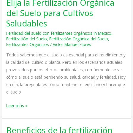
Elija la Fertilización Orgánica
Elija
la
del Suelo para Cultivos
Fertilización
Saludables
Orgánica
del
Fertilidad del suelo con fertilizantes orgánicos in México
,
Suelo
Fertilización del Suelo
,
Fertilización Orgánica del Suelo
,
Fertilizantes Orgánicos
/
Victor Manuel Flores
para
Cultivos
Todos sabemos que el suelo es esencial para el rendimiento y
Saludables
la calidad del cultivo o planta. Pero en los escenarios actuales
provocados por los efectos ambientales, comúnmente se ve
cómo el suelo está perdiendo su salud, calidad y fertilidad. Hoy
en día, la pregunta es cómo mantener el equilibrio y hacer que
el suelo
Leer más »
Beneficios de la fertilización
Beneficios