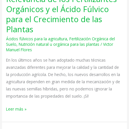
de
Orgánicos y el Ácido Fúlvico
los
para el Crecimiento de las
Fertilizantes
Orgánicos
Plantas
y
Ácidos fúlvicos para la agricultura
,
Fertilización Orgánica del
el
Suelo
,
Nutrición natural u orgánica para las plantas
/
Victor
Ácido
Manuel Flores
Fúlvico
En los últimos años se han adoptado muchas técnicas
para
avanzadas diferentes para mejorar la calidad y la cantidad de
el
la producción agrícola. De hecho, los nuevos desarrollos en la
Crecimiento
agricultura dependen en gran medida de la mecanización y de
de
las nuevas semillas híbridas, pero no podemos ignorar la
las
importancia de las propiedades del suelo. ¡Sí!
Plantas
Leer más »