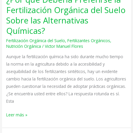
qué
Fertilización Orgánica del Suelo
Debería
Sobre las Alternativas
Preferirse
la
Químicas?
Fertilización
Fertilización Orgánica del Suelo
,
Fertilizantes Orgánicos
,
Orgánica
Nutrición Orgánica
/
Victor Manuel Flores
del
Aunque la fertilización química ha sido durante mucho tiempo
Suelo
la norma en la agricultura debido a la accesibilidad y
Sobre
asequibilidad de los fertilizantes sintéticos, hay un evidente
las
cambio hacia la fertilización orgánica del suelo. Los agricultores
Alternativas
pueden cuestionar la necesidad de adoptar prácticas orgánicas.
Químicas?
¿Se encuentra usted entre ellos? La respuesta rotunda es sí.
Esta
Leer más »