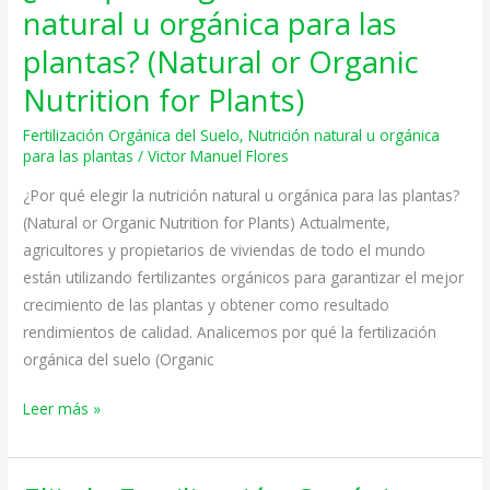
qué
natural u orgánica para las
elegir
plantas? (Natural or Organic
la
nutrición
Nutrition for Plants)
natural
Fertilización Orgánica del Suelo
,
Nutrición natural u orgánica
u
para las plantas
/
Victor Manuel Flores
orgánica
¿Por qué elegir la nutrición natural u orgánica para las plantas?
para
(Natural or Organic Nutrition for Plants) Actualmente,
las
agricultores y propietarios de viviendas de todo el mundo
plantas?
están utilizando fertilizantes orgánicos para garantizar el mejor
(Natural
crecimiento de las plantas y obtener como resultado
or
rendimientos de calidad. Analicemos por qué la fertilización
Organic
orgánica del suelo (Organic
Nutrition
for
Leer más »
Plants)