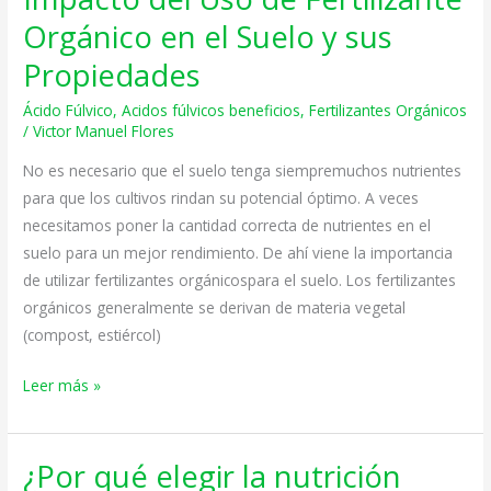
del
Orgánico en el Suelo y sus
Uso
Propiedades
de
Fertilizante
Ácido Fúlvico
,
Acidos fúlvicos beneficios
,
Fertilizantes Orgánicos
Orgánico
/
Victor Manuel Flores
en
No es necesario que el suelo tenga siempremuchos nutrientes
el
para que los cultivos rindan su potencial óptimo. A veces
Suelo
necesitamos poner la cantidad correcta de nutrientes en el
y
suelo para un mejor rendimiento. De ahí viene la importancia
sus
de utilizar fertilizantes orgánicospara el suelo. Los fertilizantes
Propiedades
orgánicos generalmente se derivan de materia vegetal
(compost, estiércol)
Leer más »
¿Por qué elegir la nutrición
¿Por