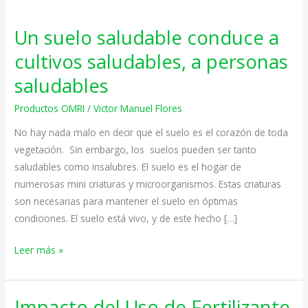
Un suelo saludable conduce a
Un
suelo
cultivos saludables, a personas
saludable
saludables
conduce
a
Productos OMRI
/
Victor Manuel Flores
cultivos
No hay nada malo en decir que el suelo es el corazón de toda
saludables,
vegetación. Sin embargo, los suelos pueden ser tanto
a
saludables como insalubres. El suelo es el hogar de
personas
numerosas mini criaturas y microorganismos. Estas criaturas
saludables
son necesarias para mantener el suelo en óptimas
condiciones. El suelo está vivo, y de este hecho […]
Leer más »
Impacto del Uso de Fertilizante
Impacto